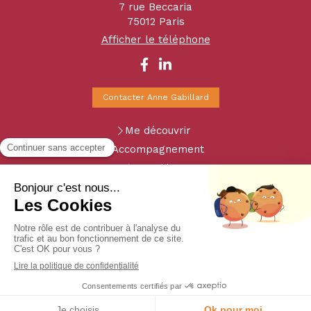
7 rue Beccaria
75012
Paris
Afficher le téléphone
Contacter Anne Gabillard
Me découvrir
Accompagnement
Coaching
Témoignages
Contact
Plan du site
Mentions légales
Création et référencement du site par Simplébo